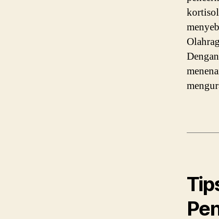
kortiso
menyeb
Olahrag
Dengan 
menenan
mengura
Tip
Pen