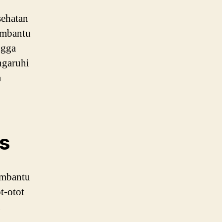
sehatan
membantu
ngga
garuhi
a
s
membantu
t-otot
h