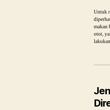
Untuk m
diperha
makan b
otot, y
lakukan
Jen
Dir