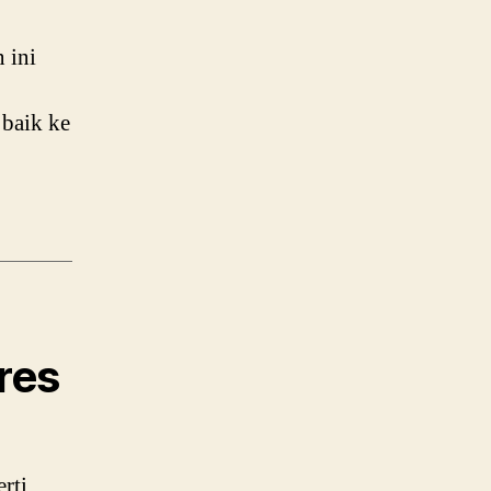
 ini
 baik ke
res
rti