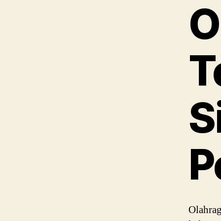
O
T
S
P
Olahrag