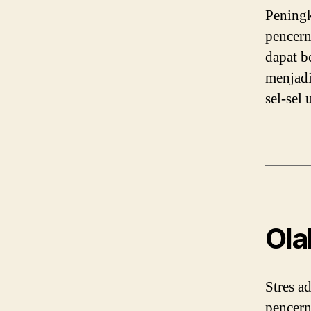
Peningk
pencern
dapat b
menjadi
sel-sel
Ola
Stres a
pencern