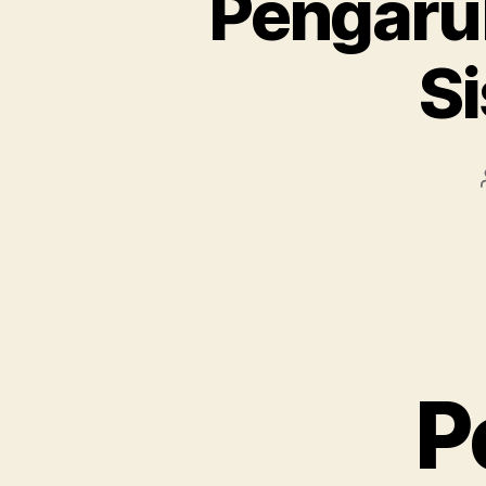
Pengaru
S
P