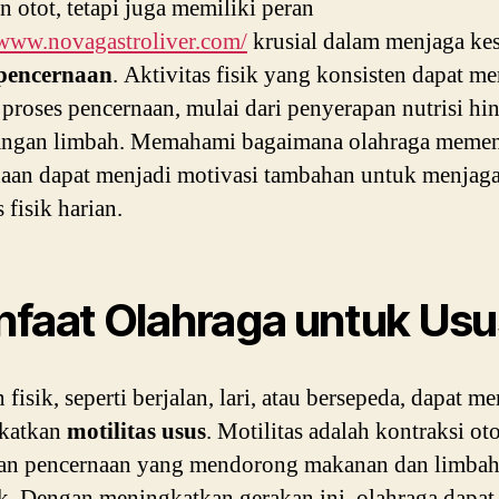
n otot, tetapi juga memiliki peran
/www.novagastroliver.com/
krusial dalam menjaga ke
 pencernaan
. Aktivitas fisik yang konsisten dapat 
 proses pencernaan, mulai dari penyerapan nutrisi hi
ngan limbah. Memahami bagaimana olahraga memen
aan dapat menjadi motivasi tambahan untuk menjag
s fisik harian.
faat Olahraga untuk Usu
 fisik, seperti berjalan, lari, atau bersepeda, dapat 
katkan
motilitas usus
. Motilitas adalah kontraksi oto
ran pencernaan yang mendorong makanan dan limba
k. Dengan meningkatkan gerakan ini, olahraga dapat