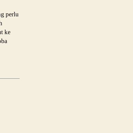
g perlu
h
ut ke
oba