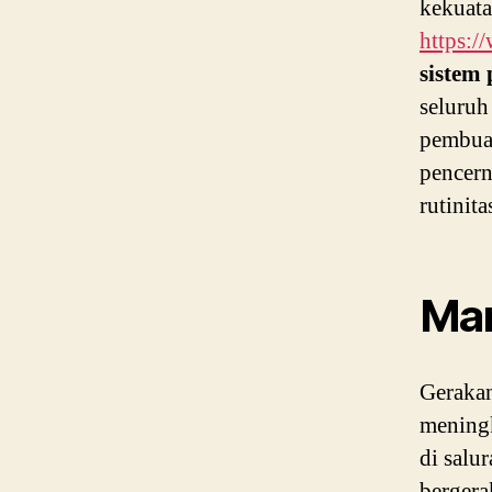
kekuata
https:/
sistem
seluruh
pembua
pencern
rutinita
Man
Gerakan
mening
di salu
bergera