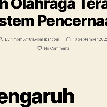
h Olahraga Tera
istem Pencerna
By
himom57181@jomspar.com
19 September 202
Post
Post
author
date
on
No Comments
Pengaruh
Olahraga
Teratur
pada
Sistem
Pencernaan
engaruh