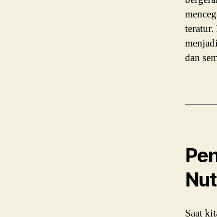
mence
teratur
menjadi
dan sem
Pen
Nut
Saat ki