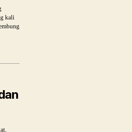
g
g kali
 kembung
 dan
at.