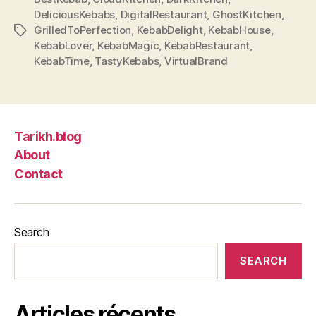
DeliciousKebabs
,
DigitalRestaurant
,
GhostKitchen
,
GrilledToPerfection
,
KebabDelight
,
KebabHouse
,
Tags
KebabLover
,
KebabMagic
,
KebabRestaurant
,
KebabTime
,
TastyKebabs
,
VirtualBrand
Tarikh.blog
About
Contact
Search
SEARCH
Articles récents