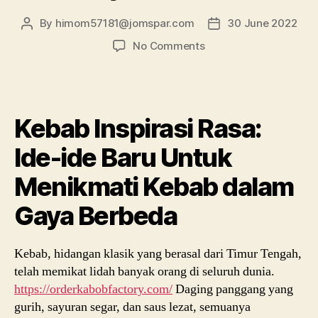
By
himom57181@jomspar.com
30 June 2022
Post
Post
author
date
on
No Comments
Kebab
Inspirasi
Rasa:
Ide-
Kebab Inspirasi Rasa:
ide
Baru
Ide-ide Baru Untuk
Untuk
Menikmati
Menikmati Kebab dalam
Kebab
dalam
Gaya Berbeda
Gaya
Berbeda
Kebab, hidangan klasik yang berasal dari Timur Tengah,
telah memikat lidah banyak orang di seluruh dunia.
https://orderkabobfactory.com/
Daging panggang yang
gurih, sayuran segar, dan saus lezat, semuanya