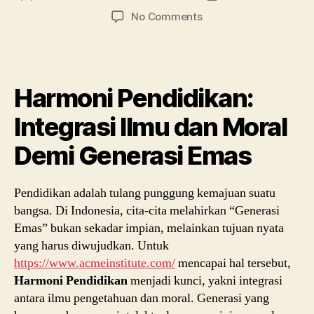
author
date
on
No Comments
Harmoni
Pendidikan:
Integrasi
Ilmu
Harmoni Pendidikan:
dan
Moral
Integrasi Ilmu dan Moral
Demi
Generasi
Demi Generasi Emas
Emas
Pendidikan adalah tulang punggung kemajuan suatu
bangsa. Di Indonesia, cita-cita melahirkan “Generasi
Emas” bukan sekadar impian, melainkan tujuan nyata
yang harus diwujudkan. Untuk
https://www.acmeinstitute.com/
mencapai hal tersebut,
Harmoni Pendidikan
menjadi kunci, yakni integrasi
antara ilmu pengetahuan dan moral. Generasi yang