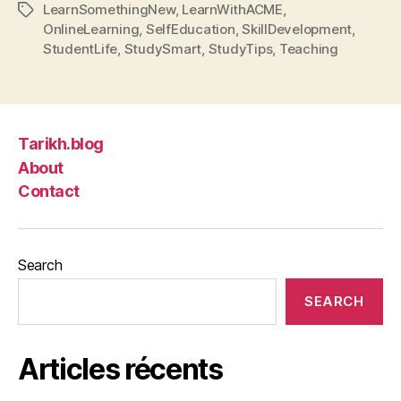
LearnSomethingNew
,
LearnWithACME
,
Tags
OnlineLearning
,
SelfEducation
,
SkillDevelopment
,
StudentLife
,
StudySmart
,
StudyTips
,
Teaching
Tarikh.blog
About
Contact
Search
SEARCH
Articles récents