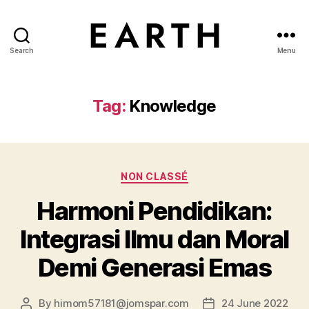
Search
Menu
tarikh.blog
Tag:
Knowledge
Categories
NON CLASSÉ
Harmoni Pendidikan:
Integrasi Ilmu dan Moral
Demi Generasi Emas
By
himom57181@jomspar.com
24 June 2022
Post
Post