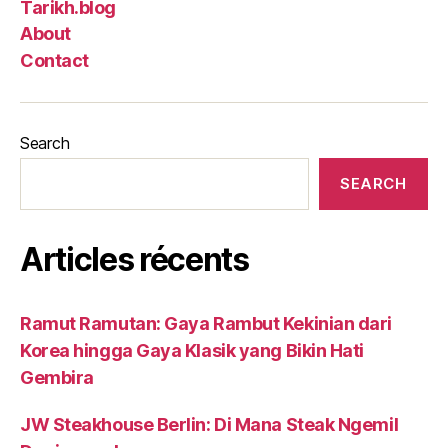
Tarikh.blog
About
Contact
Search
SEARCH
Articles récents
Ramut Ramutan: Gaya Rambut Kekinian dari
Korea hingga Gaya Klasik yang Bikin Hati
Gembira
JW Steakhouse Berlin: Di Mana Steak Ngemil