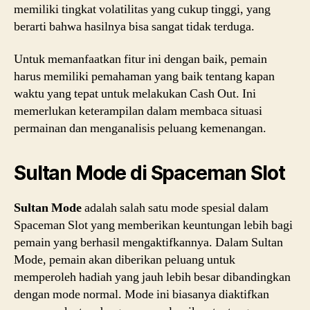
memiliki tingkat volatilitas yang cukup tinggi, yang
berarti bahwa hasilnya bisa sangat tidak terduga.
Untuk memanfaatkan fitur ini dengan baik, pemain
harus memiliki pemahaman yang baik tentang kapan
waktu yang tepat untuk melakukan Cash Out. Ini
memerlukan keterampilan dalam membaca situasi
permainan dan menganalisis peluang kemenangan.
Sultan Mode di Spaceman Slot
Sultan Mode
adalah salah satu mode spesial dalam
Spaceman Slot yang memberikan keuntungan lebih bagi
pemain yang berhasil mengaktifkannya. Dalam Sultan
Mode, pemain akan diberikan peluang untuk
memperoleh hadiah yang jauh lebih besar dibandingkan
dengan mode normal. Mode ini biasanya diaktifkan