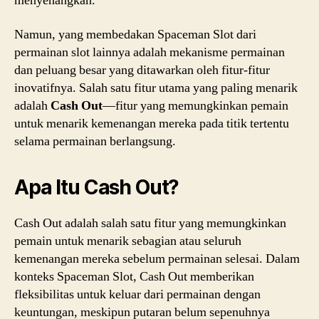
menyenangkan.
Namun, yang membedakan Spaceman Slot dari
permainan slot lainnya adalah mekanisme permainan
dan peluang besar yang ditawarkan oleh fitur-fitur
inovatifnya. Salah satu fitur utama yang paling menarik
adalah
Cash Out
—fitur yang memungkinkan pemain
untuk menarik kemenangan mereka pada titik tertentu
selama permainan berlangsung.
Apa Itu Cash Out?
Cash Out adalah salah satu fitur yang memungkinkan
pemain untuk menarik sebagian atau seluruh
kemenangan mereka sebelum permainan selesai. Dalam
konteks Spaceman Slot, Cash Out memberikan
fleksibilitas untuk keluar dari permainan dengan
keuntungan, meskipun putaran belum sepenuhnya