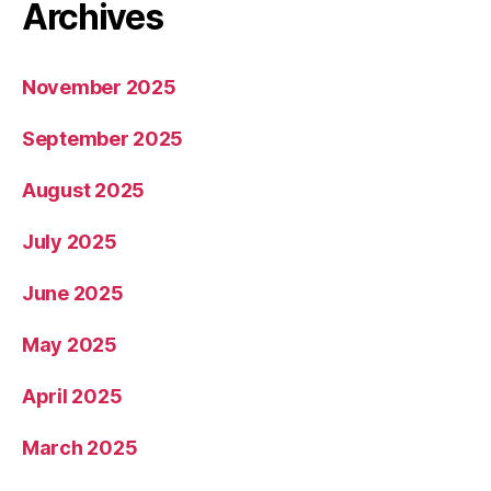
Archives
November 2025
September 2025
August 2025
July 2025
June 2025
May 2025
April 2025
March 2025