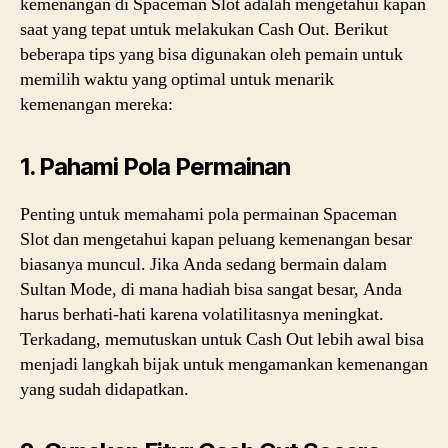
kemenangan di Spaceman Slot adalah mengetahui kapan
saat yang tepat untuk melakukan Cash Out. Berikut
beberapa tips yang bisa digunakan oleh pemain untuk
memilih waktu yang optimal untuk menarik
kemenangan mereka:
1.
Pahami Pola Permainan
Penting untuk memahami pola permainan Spaceman
Slot dan mengetahui kapan peluang kemenangan besar
biasanya muncul. Jika Anda sedang bermain dalam
Sultan Mode, di mana hadiah bisa sangat besar, Anda
harus berhati-hati karena volatilitasnya meningkat.
Terkadang, memutuskan untuk Cash Out lebih awal bisa
menjadi langkah bijak untuk mengamankan kemenangan
yang sudah didapatkan.