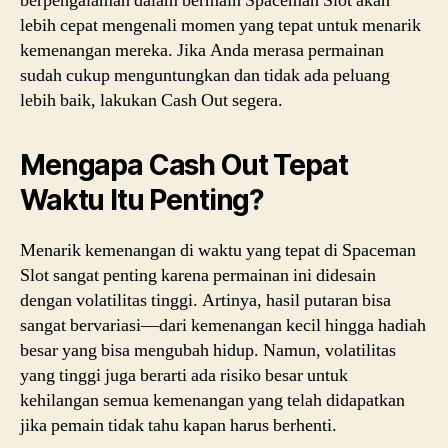
berpengalaman dalam bermain Spaceman Slot akan
lebih cepat mengenali momen yang tepat untuk menarik
kemenangan mereka. Jika Anda merasa permainan
sudah cukup menguntungkan dan tidak ada peluang
lebih baik, lakukan Cash Out segera.
Mengapa Cash Out Tepat
Waktu Itu Penting?
Menarik kemenangan di waktu yang tepat di Spaceman
Slot sangat penting karena permainan ini didesain
dengan volatilitas tinggi. Artinya, hasil putaran bisa
sangat bervariasi—dari kemenangan kecil hingga hadiah
besar yang bisa mengubah hidup. Namun, volatilitas
yang tinggi juga berarti ada risiko besar untuk
kehilangan semua kemenangan yang telah didapatkan
jika pemain tidak tahu kapan harus berhenti.