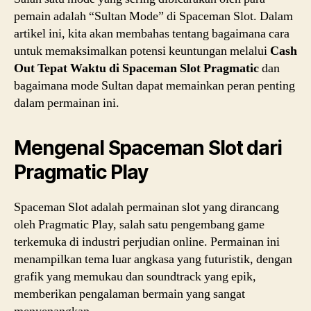
pemain adalah “Sultan Mode” di Spaceman Slot. Dalam
artikel ini, kita akan membahas tentang bagaimana cara
untuk memaksimalkan potensi keuntungan melalui
Cash
Out Tepat Waktu di Spaceman Slot Pragmatic
dan
bagaimana mode Sultan dapat memainkan peran penting
dalam permainan ini.
Mengenal Spaceman Slot dari
Pragmatic Play
Spaceman Slot adalah permainan slot yang dirancang
oleh Pragmatic Play, salah satu pengembang game
terkemuka di industri perjudian online. Permainan ini
menampilkan tema luar angkasa yang futuristik, dengan
grafik yang memukau dan soundtrack yang epik,
memberikan pengalaman bermain yang sangat