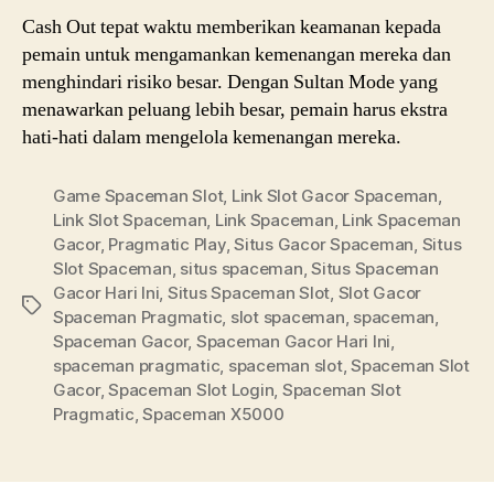
Cash Out tepat waktu memberikan keamanan kepada
pemain untuk mengamankan kemenangan mereka dan
menghindari risiko besar. Dengan Sultan Mode yang
menawarkan peluang lebih besar, pemain harus ekstra
hati-hati dalam mengelola kemenangan mereka.
Game Spaceman Slot
,
Link Slot Gacor Spaceman
,
Link Slot Spaceman
,
Link Spaceman
,
Link Spaceman
Gacor
,
Pragmatic Play
,
Situs Gacor Spaceman
,
Situs
Slot Spaceman
,
situs spaceman
,
Situs Spaceman
Gacor Hari Ini
,
Situs Spaceman Slot
,
Slot Gacor
Tags
Spaceman Pragmatic
,
slot spaceman
,
spaceman
,
Spaceman Gacor
,
Spaceman Gacor Hari Ini
,
spaceman pragmatic
,
spaceman slot
,
Spaceman Slot
Gacor
,
Spaceman Slot Login
,
Spaceman Slot
Pragmatic
,
Spaceman X5000