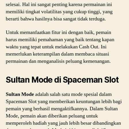
selesai. Hal ini sangat penting karena permainan ini
memiliki tingkat volatilitas yang cukup tinggi, yang
berarti bahwa hasilnya bisa sangat tidak terduga.
Untuk memanfaatkan fitur ini dengan baik, pemain
harus memiliki pemahaman yang baik tentang kapan
waktu yang tepat untuk melakukan Cash Out. Ini
memerlukan keterampilan dalam membaca situasi
permainan dan menganalisis peluang kemenangan.
Sultan Mode di Spaceman Slot
Sultan Mode
adalah salah satu mode spesial dalam
Spaceman Slot yang memberikan keuntungan lebih bagi
pemain yang berhasil mengaktifkannya. Dalam Sultan
Mode, pemain akan diberikan peluang untuk
memperoleh hadiah yang jauh lebih besar dibandingkan