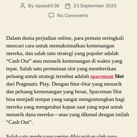
By
nijasob538
23 September 2025
Post
Post
author
date
on
No Comments
Cash
Out
Tepat
Dalam dunia perjudian online, para pemain seringkali
Waktu
mencari cara untuk memaksimalkan kemenangan
di
mereka, dan salah satu strategi yang populer adalah
Spaceman
“Cash Out” atau menarik kemenangan di waktu yang
Slot
tepat. Salah satu permainan slot yang memberikan
Pragmatic:
peluang untuk strategi tersebut adalah
Sultan
spaceman
Slot
Mode
dari Pragmatic Play. Dengan fitur-fitur yang menarik
dan peluang kemenangan yang besar, Spaceman Slot
bisa menjadi tempat yang sangat menguntungkan bagi
mereka yang mengetahui kapan saat yang tepat untuk
menarik dana mereka—atau yang dikenal dengan istilah
“Cash Out”.
Salah satu mode yang sering dibicarakan oleh para