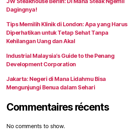
JW Steakhouse Berlin: Di Mana Steak Ngemil
Dagingnya!
Tips Memilih Klinik di London: Apa yang Harus
Diperhatikan untuk Tetap Sehat Tanpa
Kehilangan Uang dan Akal
Industrial Malaysia’s Guide to the Penang
Development Corporation
Jakarta: Negeri di Mana Lidahmu Bisa
Mengunjungi Benua dalam Sehari
Commentaires récents
No comments to show.