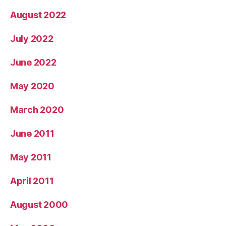
August 2022
July 2022
June 2022
May 2020
March 2020
June 2011
May 2011
April 2011
August 2000