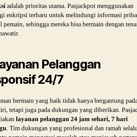
si
adalah prioritas utama. Pasjackpot menggunakan
gi enkripsi terbaru untuk melindungi informasi prib
al pemain, sehingga mereka bisa bermain dengan ten
hawatir.
Layanan Pelanggan
ponsif 24/7
man bermain yang baik tidak hanya bergantung pad
diri, tetapi juga pada dukungan yang diberikan. Pasja
iakan
layanan pelanggan 24 jam sehari, 7 hari
gu
. Tim dukungan yang profesional dan ramah selalu