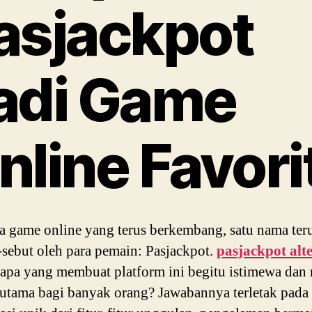
asjackpot
adi Game
nline Favori
a game online yang terus berkembang, satu nama ter
-sebut oleh para pemain: Pasjackpot.
pasjackpot alte
 apa yang membuat platform ini begitu istimewa dan
 utama bagi banyak orang? Jawabannya terletak pada