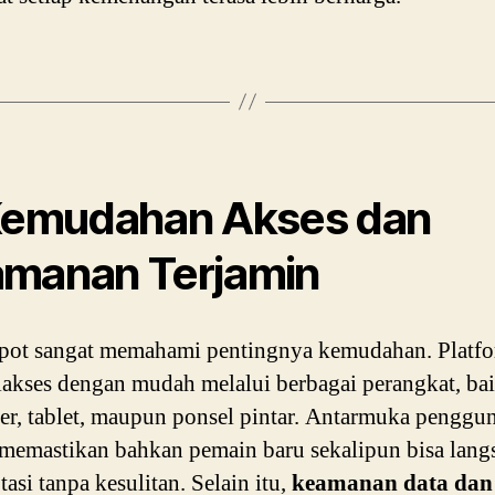
Kemudahan Akses dan
manan Terjamin
pot sangat memahami pentingnya kemudahan. Platfo
iakses dengan mudah melalui berbagai perangkat, bai
r, tablet, maupun ponsel pintar. Antarmuka penggu
f memastikan bahkan pemain baru sekalipun bisa lan
asi tanpa kesulitan. Selain itu,
keamanan data dan