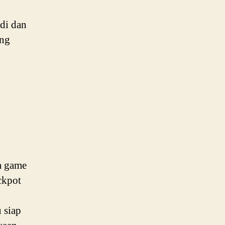
adi dan
ang
a game
ckpot
 siap