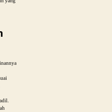
in yang
m
ainannya
suai
h
adil.
nah