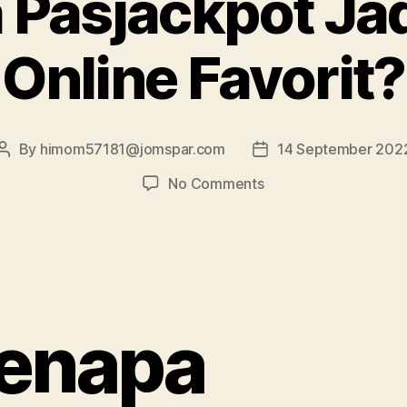
 Pasjackpot Ja
Online Favorit?
By
himom57181@jomspar.com
14 September 202
Post
Post
author
date
on
No Comments
Kenapa
Pasjackpot
Jadi
Game
Online
Favorit?
enapa