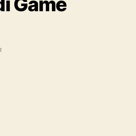
di Game
2