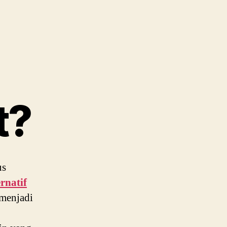
t?
us
rnatif
 menjadi