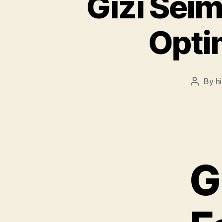
Gizi Sei
Opti
By
h
Post
author
G