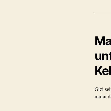
Ma
un
Ke
Gizi se
mulai d