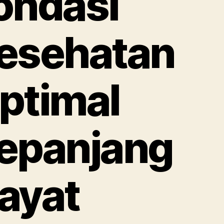
ondasi
esehatan
ptimal
epanjang
ayat