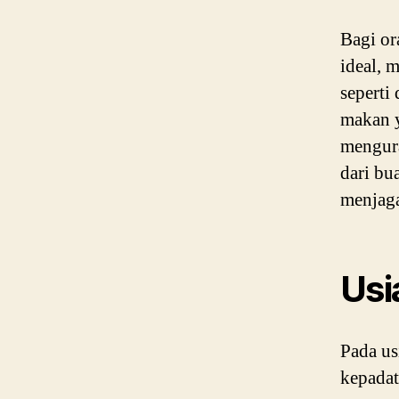
Bagi or
ideal, 
seperti
makan y
mengura
dari bu
menjaga
Usi
Pada us
kepadat