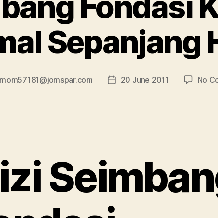
mbang Fondasi 
mal Sepanjang 
imom57181@jomspar.com
20 June 2011
No C
Post
date
izi Seimban