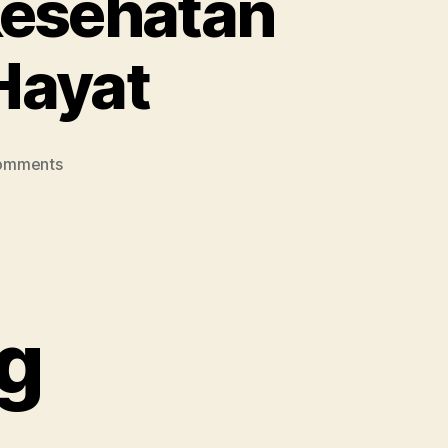
Kesehatan
Hayat
on
omments
Gizi
Seimbang
Fondasi
Kesehatan
Optimal
Sepanjang
g
Hayat