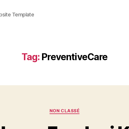
bsite Template
Tag:
PreventiveCare
Categories
NON CLASSÉ