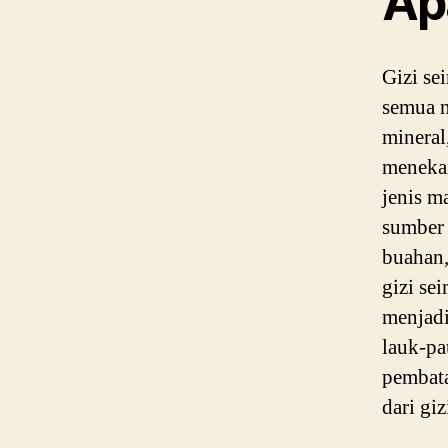
Ap
Gizi s
semua n
mineral
meneka
jenis m
sumber 
buahan,
gizi se
menjadi
lauk-pa
pembata
dari gi