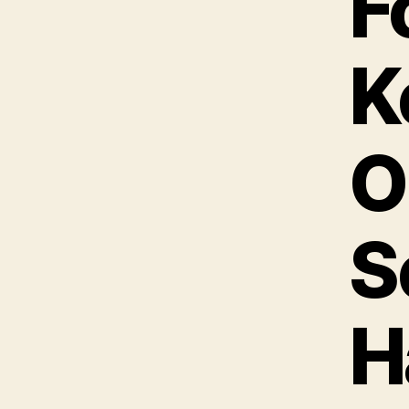
F
K
O
S
H