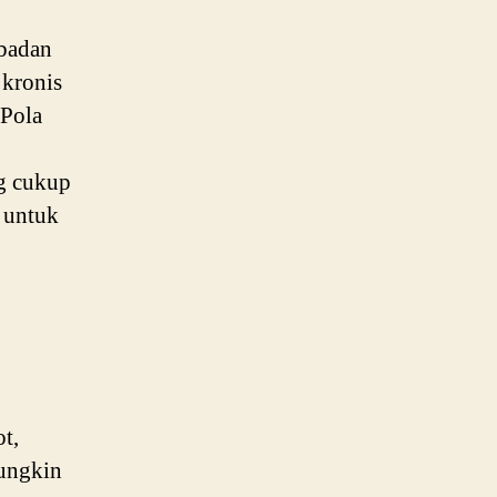
 badan
 kronis
 Pola
ng cukup
g untuk
t,
mungkin