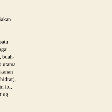
iakan
,
satu
agai
, buah-
ip utama
akanan
idrat),
n itu,
ting