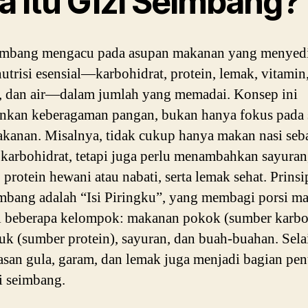
a Itu Gizi Seimbang?
eimbang mengacu pada asupan makanan yang menyed
utrisi esensial—karbohidrat, protein, lemak, vitamin
, dan air—dalam jumlah yang memadai. Konsep ini
nkan keberagaman pangan, bukan hanya fokus pada 
akanan. Misalnya, tidak cukup hanya makan nasi seb
karbohidrat, tetapi juga perlu menambahkan sayuran
 protein hewani atau nabati, serta lemak sehat. Prins
imbang adalah “Isi Piringku”, yang membagi porsi m
 beberapa kelompok: makanan pokok (sumber karboh
uk (sumber protein), sayuran, dan buah-buahan. Selai
san gula, garam, dan lemak juga menjadi bagian pen
zi seimbang.