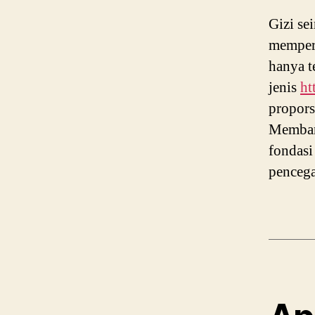
Gizi se
mempert
hanya t
jenis
ht
propors
Membang
fondasi
pencega