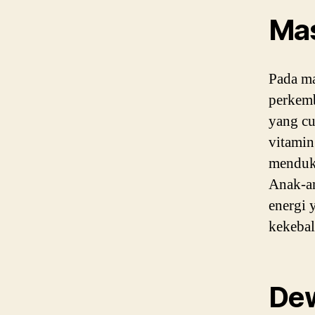
Mas
Pada ma
perkemb
yang cu
vitamin
menduk
Anak-an
energi 
kekebal
Dew