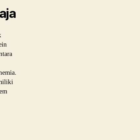
aja
k
ein
ntara
nemia.
iliki
tem