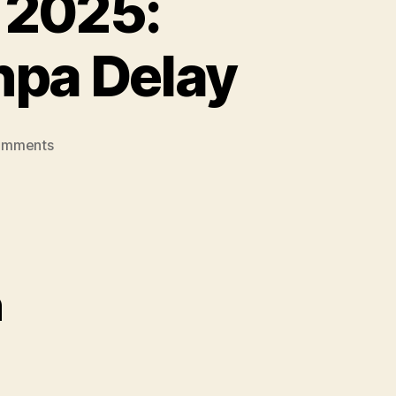
 2025:
npa Delay
on
omments
Slot777
Online
Gacor
2025:
Daftar
Slot
n
RTP
Gede
Tanpa
Delay