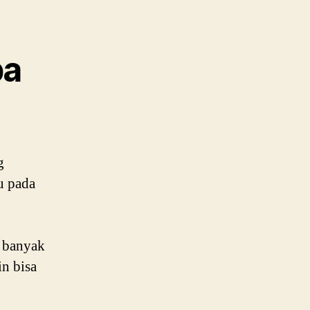
pa
g
u pada
 banyak
n bisa