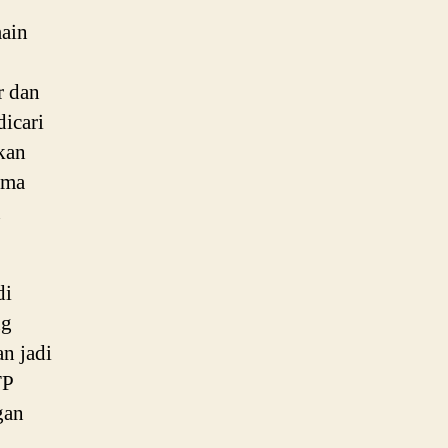
main
r dan
icari
kan
rma
n
di
ng
n jadi
TP
gan