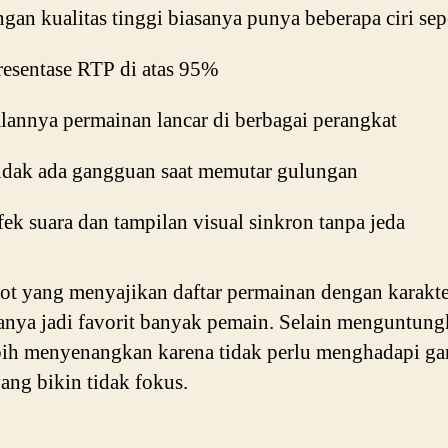
ngan kualitas tinggi biasanya punya beberapa ciri sepe
resentase RTP di atas 95%
alannya permainan lancar di berbagai perangkat
idak ada gangguan saat memutar gulungan
fek suara dan tampilan visual sinkron tanpa jeda
lot yang menyajikan daftar permainan dengan karakte
sanya jadi favorit banyak pemain. Selain menguntung
bih menyenangkan karena tidak perlu menghadapi g
yang bikin tidak fokus.