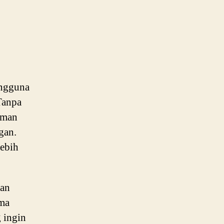
engguna
Tanpa
aman
gan.
lebih
uan
ma
g ingin