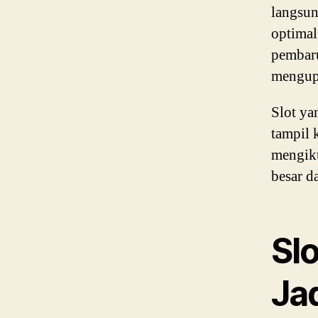
langsun
optimal
pembaru
mengup
Slot ya
tampil 
mengiku
besar d
Sl
Jad