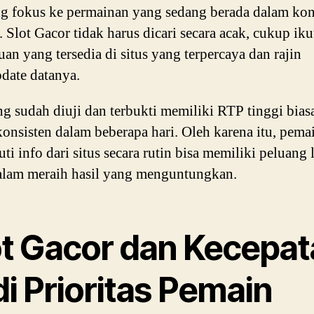
g fokus ke permainan yang sedang berada dalam kon
. Slot Gacor tidak harus dicari secara acak, cukup iku
an yang tersedia di situs yang terpercaya dan rajin
date datanya.
ng sudah diuji dan terbukti memiliki RTP tinggi bia
konsisten dalam beberapa hari. Oleh karena itu, pema
ti info dari situs secara rutin bisa memiliki peluang 
alam meraih hasil yang menguntungkan.
ot Gacor dan Kecepa
i Prioritas Pemain