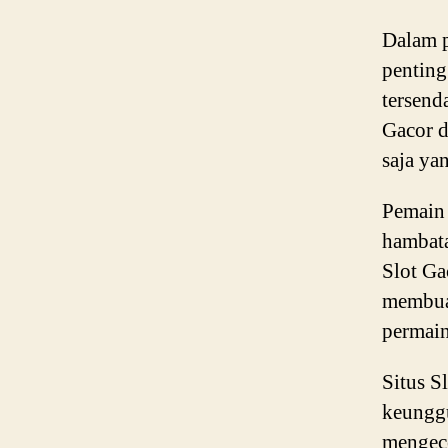
Dalam p
penting
tersend
Gacor d
saja ya
Pemain 
hambata
Slot Ga
membuat
permain
Situs 
keunggu
mengece